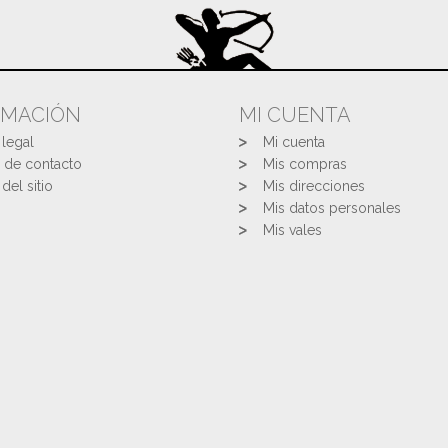
RMACIÓN
MI CUENTA
 legal
Mi cuenta
 de contacto
Mis compras
del sitio
Mis direcciones
Mis datos personales
Mis vales