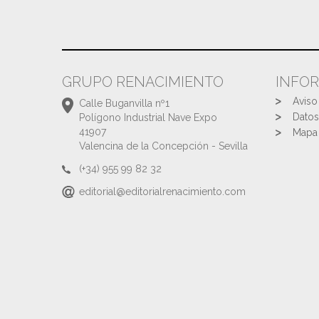
GRUPO RENACIMIENTO
INFO
Aviso
Calle Buganvilla nº1
Datos
Polígono Industrial Nave Expo
41907
Mapa 
Valencina de la Concepción - Sevilla
(+34) 955 99 82 32
editorial@editorialrenacimiento.com