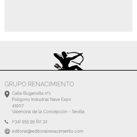
GRUPO RENACIMIENTO
Calle Buganvilla nº1
Polígono Industrial Nave Expo
41907
Valencina de la Concepción - Sevilla
(+34) 955 99 82 32
editorial@editorialrenacimiento.com