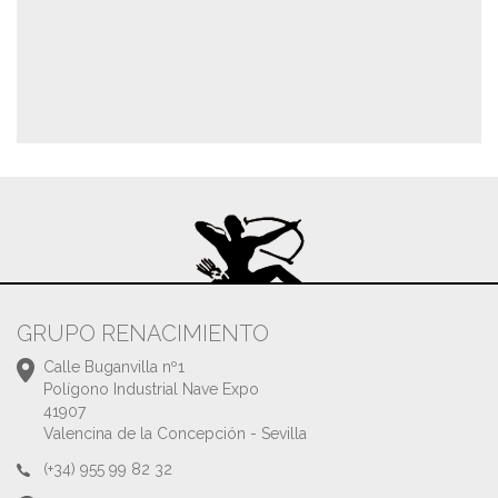
GRUPO RENACIMIENTO
Calle Buganvilla nº1
Polígono Industrial Nave Expo
41907
Valencina de la Concepción - Sevilla
(+34) 955 99 82 32