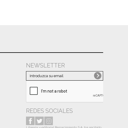
Enero
(11)
2022
(118)
Diciembre
(3)
Noviembre
(23)
Octubre
(16)
Septiembre
(17)
Julio
(3)
Junio
(9)
NEWSLETTER
Mayo
(7)
Abril
(8)
Marzo
(21)
Febrero
(9)
Enero
(2)
REDES SOCIALES
2021
(82)
Diciembre
(6)
Librería y editorial Renacimiento S.A. ha recibido