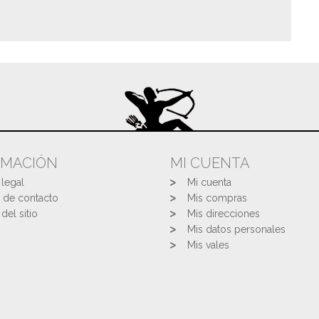
RMACIÓN
MI CUENTA
 legal
Mi cuenta
 de contacto
Mis compras
del sitio
Mis direcciones
Mis datos personales
Mis vales