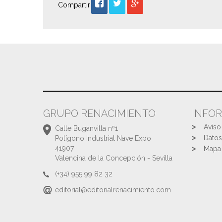
Compartir
GRUPO RENACIMIENTO
INFO
Aviso
Calle Buganvilla nº1
Datos
Polígono Industrial Nave Expo
41907
Mapa 
Valencina de la Concepción - Sevilla
(+34) 955 99 82 32
editorial@editorialrenacimiento.com