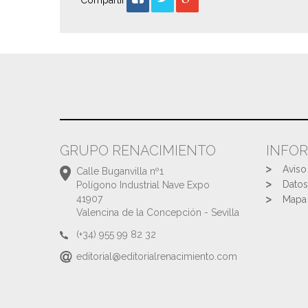
Compartir
GRUPO RENACIMIENTO
INFO
Aviso
Calle Buganvilla nº1
Datos
Polígono Industrial Nave Expo
41907
Mapa 
Valencina de la Concepción - Sevilla
(+34) 955 99 82 32
editorial@editorialrenacimiento.com