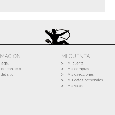
RMACIÓN
MI CUENTA
 legal
Mi cuenta
 de contacto
Mis compras
del sitio
Mis direcciones
Mis datos personales
Mis vales