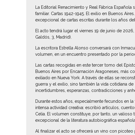
La Editorial Renacimiento y Real Fábrica Española 
familiar. Cartas 1942-1945. El exilio en Buenos Aires.
excepcional de cartas escritas durante los años del 
El acto tendrá lugar el viernes 19 de junio de 2026,
Galdós, 3, Madrid).
La escritora Estrella Alonso conversará con Inmacu
volumen, en un encuentro presentado por la period
Las cartas recogidas en este tercer tomo del
Episto
Buenos Aires por Encarnación Aragoneses, más cono
exiliado en Nueva York. A través de ellas se recons
guerra y el exilio, sino también la vida cotidiana
incertidumbres, esperanzas, contradicciones y anhe
Durante estos años, especialmente fecundos en la tr
intensa actividad creativa: escribió artículos, cuent
Celia. El volumen constituye, por tanto, un valioso 
excepcional de la literatura autobiográfica española
Al finalizar el acto se ofrecerá un vino con picoteo