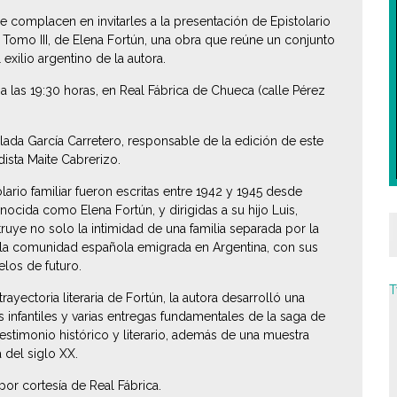
se complacen en invitarles a la presentación de
Epistolario
 Tomo III
, de Elena Fortún, una obra que reúne un conjunto
exilio argentino de la autora.
 a las 19:30 horas, en Real Fábrica de Chueca (calle Pérez
lada García Carretero, responsable de la edición de este
ista Maite Cabrerizo.
lario familiar
fueron escritas entre 1942 y 1945 desde
cida como Elena Fortún, y dirigidas a su hijo Luis,
truye no solo la intimidad de una familia separada por la
 de la comunidad española emigrada en Argentina, con sus
los de futuro.
T
ayectoria literaria de Fortún, la autora desarrolló una
os infantiles y varias entregas fundamentales de la saga de
testimonio histórico y literario, además de una muestra
 del siglo XX.
 por cortesía de Real Fábrica.