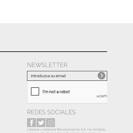
Noviembre
(9)
Octubre
(11)
Septiembre
(12)
Julio
(5)
Junio
(8)
Mayo
(14)
Abril
(3)
NEWSLETTER
Marzo
(7)
Febrero
(4)
Enero
(3)
2020
(47)
Diciembre
(1)
REDES SOCIALES
Noviembre
(1)
Octubre
(4)
Librería y editorial Renacimiento S.A. ha recibido