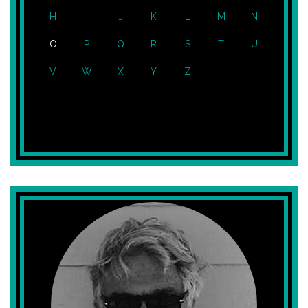
H
I
J
K
L
M
N
O
P
Q
R
S
T
U
V
W
X
Y
Z