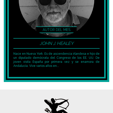
JOHN J. HEALEY
Nace en Nueva York. Es de ascendencia irlandesa e hijo de
un diputado demócrata del Congreso de los EE. UU. De
joven visita España por primera vez y se enamora de
Andalucía. Vive varios años en...