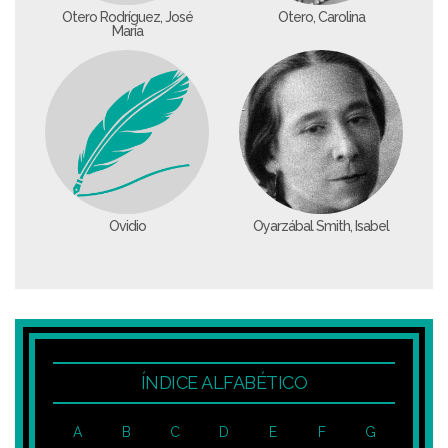
Otero Rodríguez, José
Otero, Carolina
María
Ovidio
Oyarzábal Smith, Isabel
ÍNDICE ALFABÉTICO
A
B
C
D
E
F
G