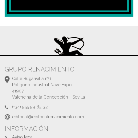
GRUPO RENACIMIENTO
Calle Buganvilla nº1
Polígono Industrial Nave Expo
41907
Valencina de la Concepción - Sevilla
(+34) 955 99 82 32
editorial@editorialrenacimiento.com
INFORMACIÓN
Aviso legal