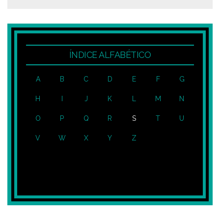
ÍNDICE ALFABÉTICO
A
B
C
D
E
F
G
H
I
J
K
L
M
N
O
P
Q
R
S
T
U
V
W
X
Y
Z