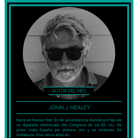
JOHN J. HEALEY
Nace en Nueva York. Es de ascendencia irlandesa e hijo de
un diputado demócrata del Congreso de los EE. UU. De
joven visita España por primera vez y se enamora de
Andalucía. Vive varios años en...