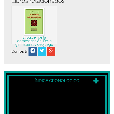
Libros relacionados
El placer de la
domesticación. De la
gimnasia al videojuego
Compartir
ÍNDICE CRONOLÓGICO