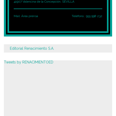
41907 Valencina de la Concepción, SEVILLA
Mail:
Área prensa
Teléfono.: 955 998 232
Editorial Renacimiento S.A.
Tweets by RENACIMIENTOED