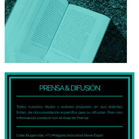
PRENSA & DIFUSIÓN
Todos nuestros títulos y autores disponen, en sus distintas
fichas, de documentación específica para su difusión. Para más
información contacte con el Área de Prensa.
Calle Buganvilla, nº1 (Polígono Industrial Nave Expo)