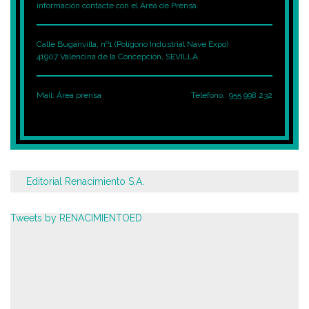
información contacte con el Área de Prensa.
Calle Buganvilla, nº1 (Polígono Industrial Nave Expo)
41907 Valencina de la Concepción, SEVILLA
Mail:
Área prensa
Teléfono.: 955 998 232
Editorial Renacimiento S.A.
Tweets by RENACIMIENTOED