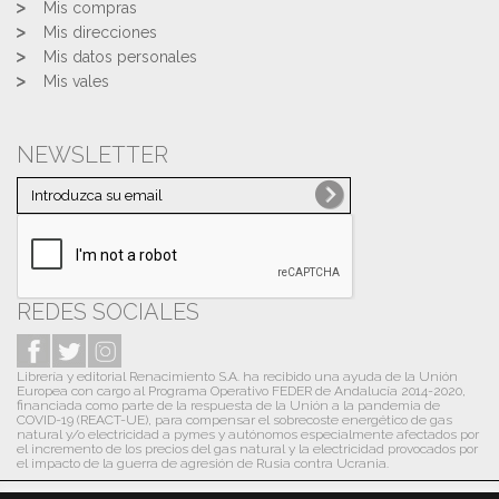
Mis compras
Mis direcciones
Mis datos personales
Mis vales
NEWSLETTER
REDES SOCIALES
Librería y editorial Renacimiento S.A. ha recibido una ayuda de la Unión
Europea con cargo al Programa Operativo FEDER de Andalucía 2014-2020,
financiada como parte de la respuesta de la Unión a la pandemia de
COVID-19 (REACT-UE), para compensar el sobrecoste energético de gas
natural y/o electricidad a pymes y autónomos especialmente afectados por
el incremento de los precios del gas natural y la electricidad provocados por
el impacto de la guerra de agresión de Rusia contra Ucrania.