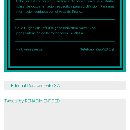
Todos nuestros títulos y autores disponen, en sus distintas
fichas, de documentación específica para su difusión. Para más
información contacte con el Área de Prensa.
Calle Buganvilla, nº1 (Polígono Industrial Nave Expo)
41907 Valencina de la Concepción, SEVILLA
Mail:
Área prensa
Teléfono.: 955 998 232
Editorial Renacimiento S.A.
Tweets by RENACIMIENTOED