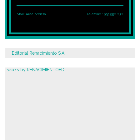
Mail:
Área prensa
Teléfono.: 955 998 232
Editorial Renacimiento S.A.
Tweets by RENACIMIENTOED