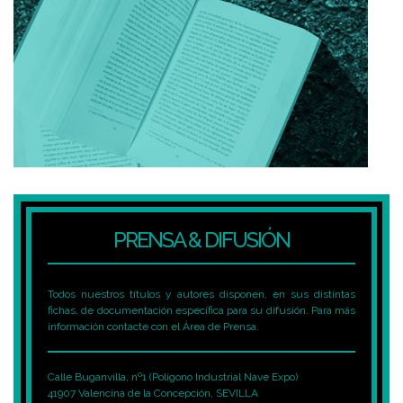
PRENSA & DIFUSIÓN
Todos nuestros títulos y autores disponen, en sus distintas
fichas, de documentación específica para su difusión. Para más
información contacte con el Área de Prensa.
Calle Buganvilla, nº1 (Polígono Industrial Nave Expo)
41907 Valencina de la Concepción, SEVILLA