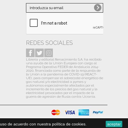
Noviembre
(1)
Octubre
(10)
Septiembre
(10)
Agosto
(6)
Julio
(13)
REDES SOCIALES
Junio
(9)
Librería y editorial Renacimiento S.A. ha recibido
Mayo
(12)
una ayuda de la Unión Europea con cargo al
Programa Operativo FEDER de Andalucía 2014-
Abril
(13)
2020, financiada como parte de la respuesta de
la Unión a la pandemia de COVID-19 (REACT-
Marzo
(13)
UE), para compensar el sobrecoste energético de
gas natural y/o electricidad a pymes y
autónomos especialmente afectados por el
Febrero
(13)
incremento de los precios del gas natural y la
electricidad provocados por el impacto de la
Enero
(14)
guerra de agresión de Rusia contra Ucrania.
2020
(31)
Diciembre
(13)
Noviembre
(1)
uso de acuerdo con nuestra política de cookies.
aceptar