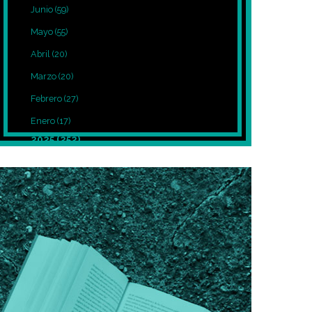
Junio
(59)
Mayo
(55)
Abril
(20)
Marzo
(20)
Febrero
(27)
Enero
(17)
2025
(252)
Diciembre
(39)
Noviembre
(27)
Octubre
(8)
Septiembre
(12)
Agosto
(7)
Julio
(7)
Junio
(5)