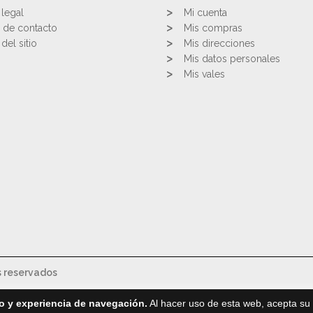
 legal
Mi cuenta
 de contacto
Mis compras
del sitio
Mis direcciones
Mis datos personales
Mis vales
s reservados
o y experiencia de navegación.
Al hacer uso de esta web, acepta su 