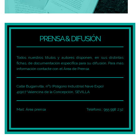
PRENSA & DIFUSIÓN
Todos nuestros títulos y autores disponen, en sus distintas
fichas, de documentación específica para su difusión. Para más
información contacte con el Área de Prensa.
Calle Buganvilla, nº1 (Polígono Industrial Nave Expo)
41907 Valencina de la Concepción, SEVILLA
Mail:
Área prensa
Teléfono.: 955 998 232