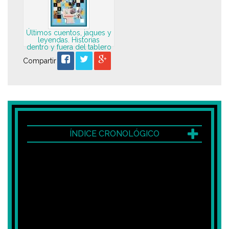
Últimos cuentos, jaques y
leyendas. Historias
dentro y fuera del tablero
Compartir
ÍNDICE CRONOLÓGICO