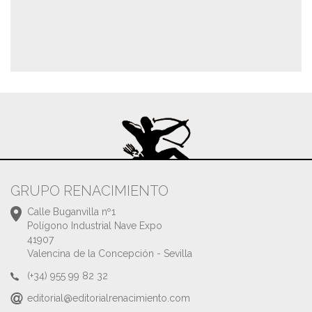
GRUPO RENACIMIENTO
Calle Buganvilla nº1
Polígono Industrial Nave Expo
41907
Valencina de la Concepción - Sevilla
(+34) 955 99 82 32
editorial@editorialrenacimiento.com