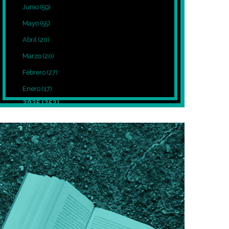
Junio
(59)
Mayo
(55)
Abril
(20)
Marzo
(20)
Febrero
(27)
Enero
(17)
2025
(252)
Diciembre
(39)
Noviembre
(27)
Octubre
(8)
Septiembre
(12)
Agosto
(7)
Julio
(7)
Junio
(5)