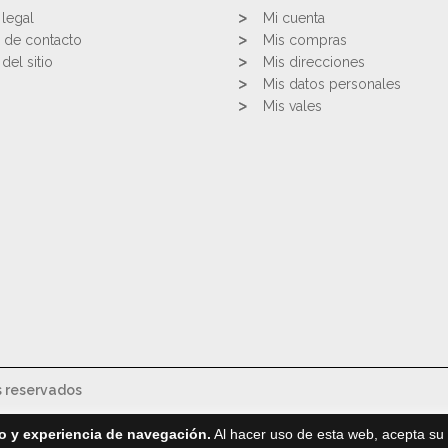
 legal
Mi cuenta
 de contacto
Mis compras
del sitio
Mis direcciones
Mis datos personales
Mis vales
s reservados
o y experiencia de navegación.
Al hacer uso de esta web, acepta su 