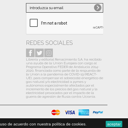
Noviembre
(1)
Octubre
(10)
Septiembre
(10)
Agosto
(6)
Julio
(13)
REDES SOCIALES
Junio
(9)
Librería y editorial Renacimiento S.A. ha recibido
Mayo
(12)
una ayuda de la Unión Europea con cargo al
Programa Operativo FEDER de Andalucía 2014-
Abril
(13)
2020, financiada como parte de la respuesta de
la Unión a la pandemia de COVID-19 (REACT-
Marzo
(13)
UE), para compensar el sobrecoste energético de
gas natural y/o electricidad a pymes y
autónomos especialmente afectados por el
Febrero
(13)
incremento de los precios del gas natural y la
electricidad provocados por el impacto de la
Enero
(14)
guerra de agresión de Rusia contra Ucrania.
2020
(31)
Diciembre
(13)
Noviembre
(1)
uso de acuerdo con nuestra política de cookies.
aceptar