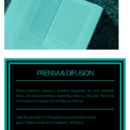
PRENSA & DIFUSIÓN
Todos nuestros títulos y autores disponen, en sus distintas
fichas, de documentación específica para su difusión. Para más
información contacte con el Área de Prensa.
Calle Buganvilla, nº1 (Polígono Industrial Nave Expo)
41907 Valencina de la Concepción, SEVILLA