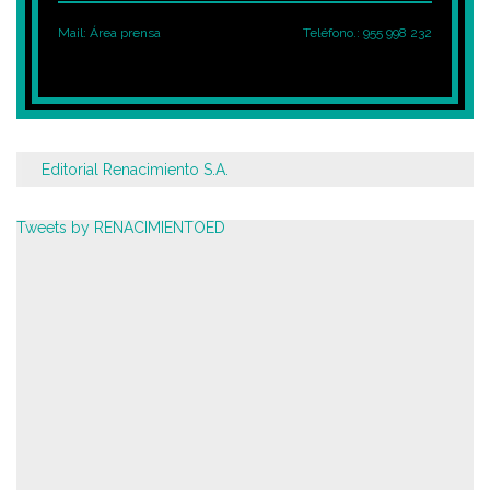
Mail:
Área prensa
Teléfono.: 955 998 232
Editorial Renacimiento S.A.
Tweets by RENACIMIENTOED