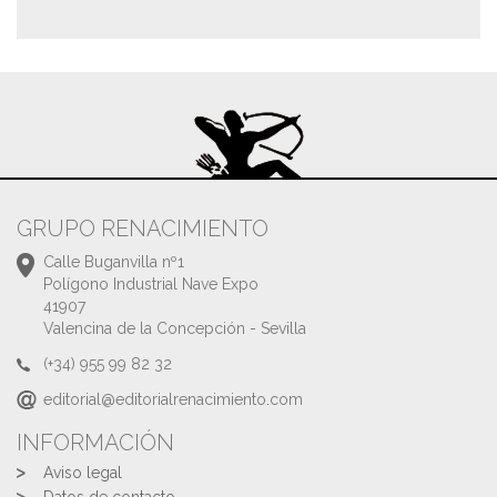
GRUPO RENACIMIENTO
Calle Buganvilla nº1
Polígono Industrial Nave Expo
41907
Valencina de la Concepción - Sevilla
(+34) 955 99 82 32
editorial@editorialrenacimiento.com
INFORMACIÓN
Aviso legal