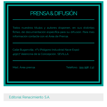
PRENSA & DIFUSIÓN
Todos nuestros títulos y autores disponen, en sus distintas
fichas, de documentación específica para su difusión. Para más
información contacte con el Área de Prensa.
Calle Buganvilla, nº1 (Polígono Industrial Nave Expo)
41907 Valencina de la Concepción, SEVILLA
Mail:
Área prensa
Teléfono.: 955 998 232
Editorial Renacimiento S.A.