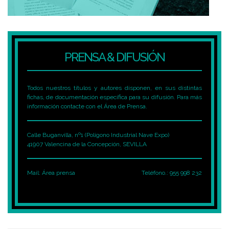
PRENSA & DIFUSIÓN
Todos nuestros títulos y autores disponen, en sus distintas
fichas, de documentación específica para su difusión. Para más
información contacte con el Área de Prensa.
Calle Buganvilla, nº1 (Polígono Industrial Nave Expo)
41907 Valencina de la Concepción, SEVILLA
Mail:
Área prensa
Teléfono.: 955 998 232