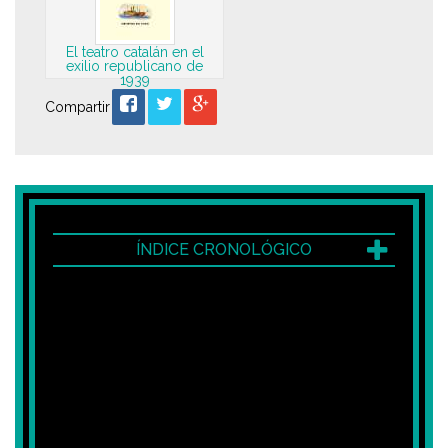
El teatro catalán en el
exilio republicano de
1939
Compartir
ÍNDICE CRONOLÓGICO