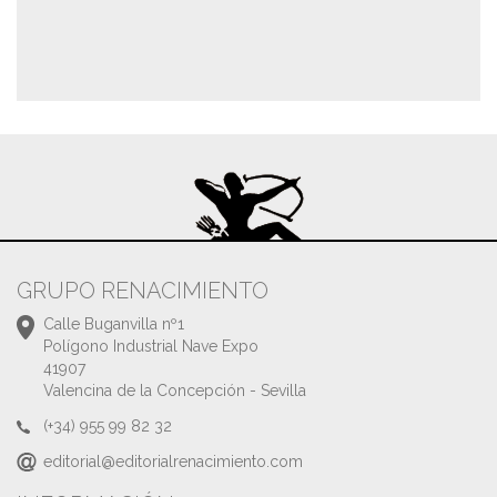
GRUPO RENACIMIENTO
Calle Buganvilla nº1
Polígono Industrial Nave Expo
41907
Valencina de la Concepción - Sevilla
(+34) 955 99 82 32
editorial@editorialrenacimiento.com