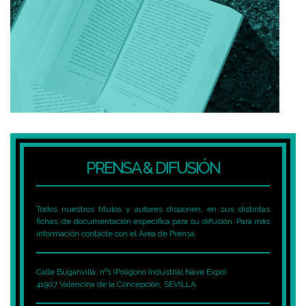
PRENSA & DIFUSIÓN
Todos nuestros títulos y autores disponen, en sus distintas
fichas, de documentación específica para su difusión. Para más
información contacte con el Área de Prensa.
Calle Buganvilla, nº1 (Polígono Industrial Nave Expo)
41907 Valencina de la Concepción, SEVILLA