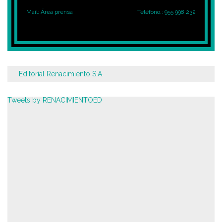
Mail:
Área prensa
Teléfono.: 955 998 232
Editorial Renacimiento S.A.
Tweets by RENACIMIENTOED