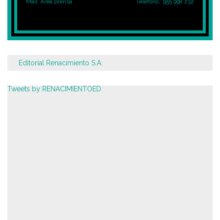
Mail:
Área prensa
Teléfono.: 955 998 232
Editorial Renacimiento S.A.
Tweets by RENACIMIENTOED