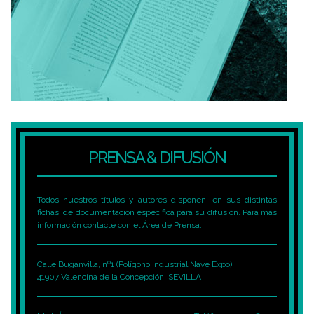
PRENSA & DIFUSIÓN
Todos nuestros títulos y autores disponen, en sus distintas
fichas, de documentación específica para su difusión. Para más
información contacte con el Área de Prensa.
Calle Buganvilla, nº1 (Polígono Industrial Nave Expo)
41907 Valencina de la Concepción, SEVILLA