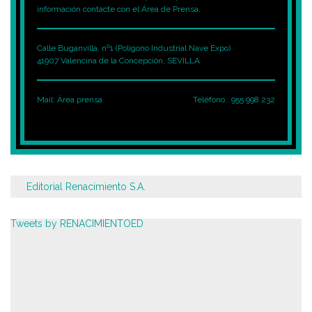
información contacte con el Área de Prensa.
Calle Buganvilla, nº1 (Polígono Industrial Nave Expo)
41907 Valencina de la Concepción, SEVILLA
Mail:
Área prensa
Teléfono.: 955 998 232
Editorial Renacimiento S.A.
Tweets by RENACIMIENTOED