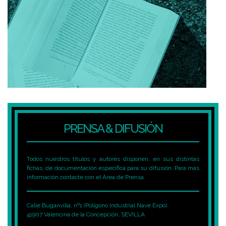
PRENSA & DIFUSIÓN
Todos nuestros títulos y autores disponen, en sus distintas
fichas, de documentación específica para su difusión. Para más
información contacte con el Área de Prensa.
Calle Buganvilla, nº1 (Polígono Industrial Nave Expo)
41907 Valencina de la Concepción, SEVILLA