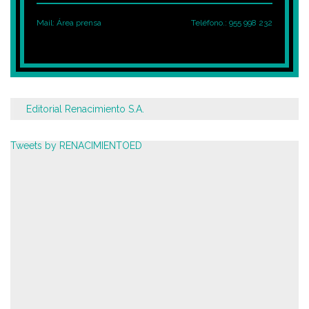
Mail:
Área prensa
Teléfono.: 955 998 232
Editorial Renacimiento S.A.
Tweets by RENACIMIENTOED