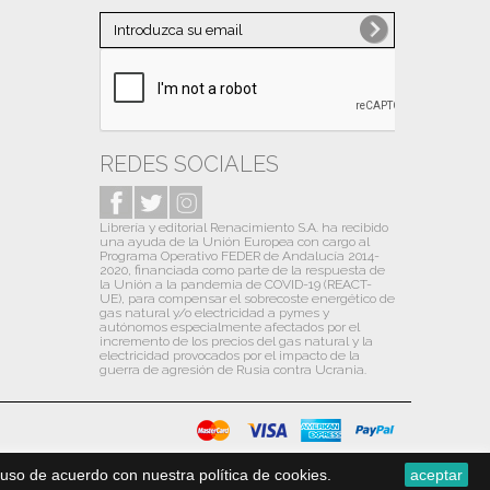
Noviembre
(1)
Octubre
(10)
Septiembre
(10)
Agosto
(6)
Julio
(13)
REDES SOCIALES
Junio
(9)
Librería y editorial Renacimiento S.A. ha recibido
Mayo
(12)
una ayuda de la Unión Europea con cargo al
Programa Operativo FEDER de Andalucía 2014-
Abril
(13)
2020, financiada como parte de la respuesta de
la Unión a la pandemia de COVID-19 (REACT-
Marzo
(13)
UE), para compensar el sobrecoste energético de
gas natural y/o electricidad a pymes y
autónomos especialmente afectados por el
Febrero
(13)
incremento de los precios del gas natural y la
electricidad provocados por el impacto de la
Enero
(14)
guerra de agresión de Rusia contra Ucrania.
2020
(31)
Diciembre
(13)
Noviembre
(1)
uso de acuerdo con nuestra política de cookies.
aceptar