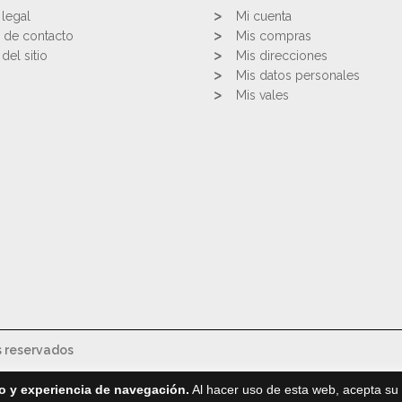
 legal
Mi cuenta
 de contacto
Mis compras
del sitio
Mis direcciones
Mis datos personales
Mis vales
s reservados
o y experiencia de navegación.
Al hacer uso de esta web, acepta su 