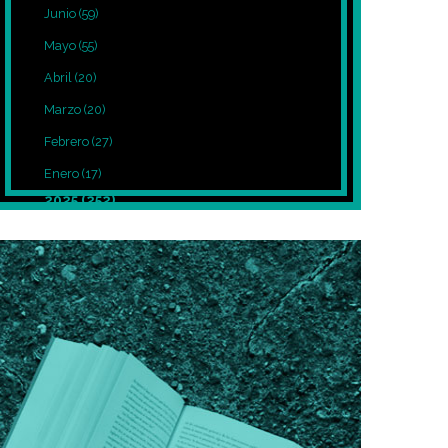
Junio
(59)
Mayo
(55)
Abril
(20)
Marzo
(20)
Febrero
(27)
Enero
(17)
2025
(252)
Diciembre
(39)
Noviembre
(27)
Octubre
(8)
Septiembre
(12)
Agosto
(7)
Julio
(7)
Junio
(5)