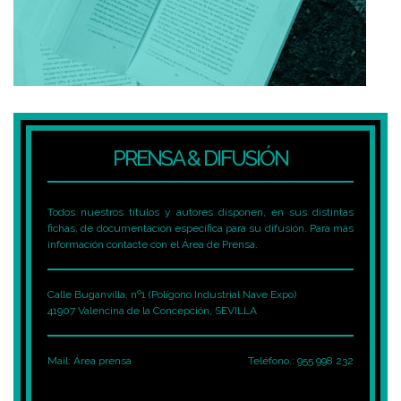
PRENSA & DIFUSIÓN
Todos nuestros títulos y autores disponen, en sus distintas
fichas, de documentación específica para su difusión. Para más
información contacte con el Área de Prensa.
Calle Buganvilla, nº1 (Polígono Industrial Nave Expo)
41907 Valencina de la Concepción, SEVILLA
Mail:
Área prensa
Teléfono.: 955 998 232