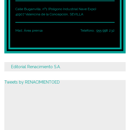
Calle Buganvilla, nº1 (Polígono Industrial Nave Expo)
41907 Valencina de la Concepción, SEVILLA
Mail:
Área prensa
Teléfono.: 955 998 232
Editorial Renacimiento S.A.
Tweets by RENACIMIENTOED