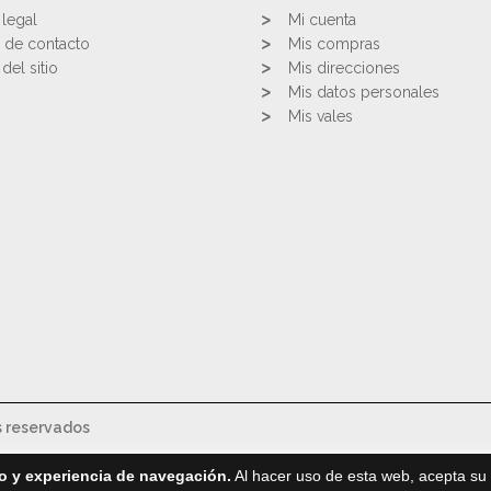
 legal
Mi cuenta
 de contacto
Mis compras
del sitio
Mis direcciones
Mis datos personales
Mis vales
s reservados
o y experiencia de navegación.
Al hacer uso de esta web, acepta su 