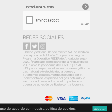
Noviembre
(1)
Octubre
(10)
Septiembre
(10)
Agosto
(6)
Julio
(13)
REDES SOCIALES
Junio
(9)
Librería y editorial Renacimiento S.A. ha recibido
Mayo
(12)
una ayuda de la Unión Europea con cargo al
Programa Operativo FEDER de Andalucía 2014-
Abril
(13)
2020, financiada como parte de la respuesta de
la Unión a la pandemia de COVID-19 (REACT-
Marzo
(13)
UE), para compensar el sobrecoste energético de
gas natural y/o electricidad a pymes y
autónomos especialmente afectados por el
Febrero
(13)
incremento de los precios del gas natural y la
electricidad provocados por el impacto de la
Enero
(14)
guerra de agresión de Rusia contra Ucrania.
2020
(31)
Diciembre
(13)
Noviembre
(1)
uso de acuerdo con nuestra política de cookies.
aceptar