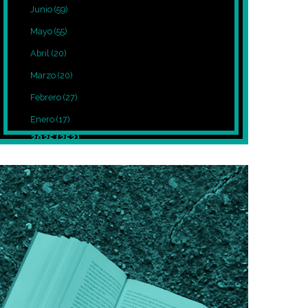
Junio
(59)
Mayo
(55)
Abril
(20)
Marzo
(20)
Febrero
(27)
Enero
(17)
2025
(252)
Diciembre
(39)
Noviembre
(27)
Octubre
(8)
Septiembre
(12)
Agosto
(7)
Julio
(7)
Junio
(5)