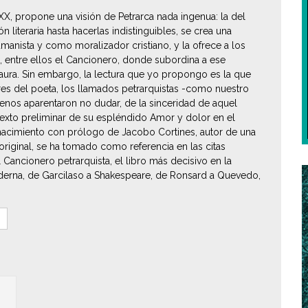
o XX, propone una visión de Petrarca nada ingenua: la del
literaria hasta hacerlas indistinguibles, se crea una
nista y como moralizador cristiano, y la ofrece a los
, entre ellos el Cancionero, donde subordina a ese
 Laura. Sin embargo, la lectura que yo propongo es la que
res del poeta, los llamados petrarquistas -como nuestro
 menos aparentaron no dudar, de la sinceridad de aquel
texto preliminar de su espléndido Amor y dolor en el
nacimiento con prólogo de Jacobo Cortines, autor de una
riginal, se ha tomado como referencia en las citas
 Cancionero petrarquista, el libro más decisivo en la
derna, de Garcilaso a Shakespeare, de Ronsard a Quevedo,