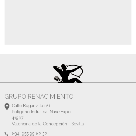
GRUPO RENACIMIENTO
Calle Buganvilla nº1
Polígono Industrial Nave Expo
41907
Valencina de la Concepción - Sevilla
(+34) 955 99 82 32