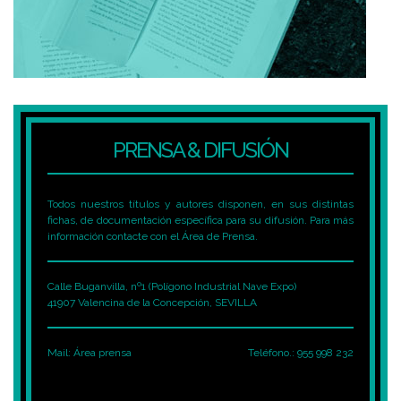
PRENSA & DIFUSIÓN
Todos nuestros títulos y autores disponen, en sus distintas
fichas, de documentación específica para su difusión. Para más
información contacte con el Área de Prensa.
Calle Buganvilla, nº1 (Polígono Industrial Nave Expo)
41907 Valencina de la Concepción, SEVILLA
Mail:
Área prensa
Teléfono.: 955 998 232