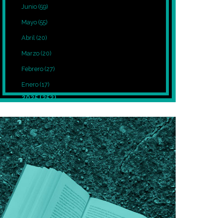
Junio
(59)
Mayo
(55)
Abril
(20)
Marzo
(20)
Febrero
(27)
Enero
(17)
2025
(252)
Diciembre
(39)
Noviembre
(27)
Octubre
(8)
Septiembre
(12)
Agosto
(7)
Julio
(7)
Junio
(5)