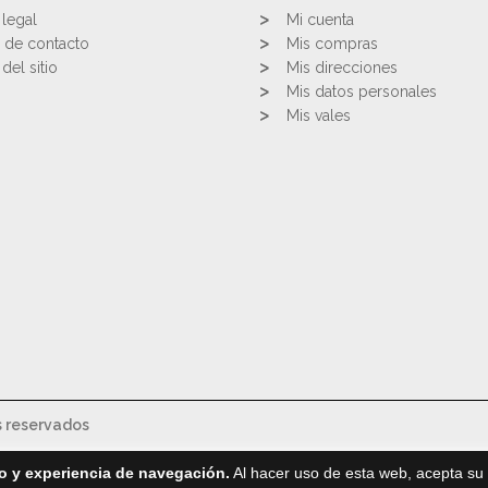
 legal
Mi cuenta
 de contacto
Mis compras
del sitio
Mis direcciones
Mis datos personales
Mis vales
s reservados
o y experiencia de navegación.
Al hacer uso de esta web, acepta su 