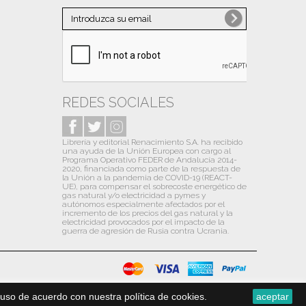
Noviembre
(1)
Octubre
(10)
Septiembre
(10)
Agosto
(6)
Julio
(13)
REDES SOCIALES
Junio
(9)
Librería y editorial Renacimiento S.A. ha recibido
Mayo
(12)
una ayuda de la Unión Europea con cargo al
Programa Operativo FEDER de Andalucía 2014-
Abril
(13)
2020, financiada como parte de la respuesta de
la Unión a la pandemia de COVID-19 (REACT-
Marzo
(13)
UE), para compensar el sobrecoste energético de
gas natural y/o electricidad a pymes y
autónomos especialmente afectados por el
Febrero
(13)
incremento de los precios del gas natural y la
electricidad provocados por el impacto de la
Enero
(14)
guerra de agresión de Rusia contra Ucrania.
2020
(31)
Diciembre
(13)
Noviembre
(1)
uso de acuerdo con nuestra política de cookies.
aceptar