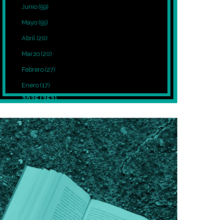
Junio
(59)
Mayo
(55)
Abril
(20)
Marzo
(20)
Febrero
(27)
Enero
(17)
2025
(252)
Diciembre
(39)
Noviembre
(27)
Octubre
(8)
Septiembre
(12)
Agosto
(7)
Julio
(7)
Junio
(5)