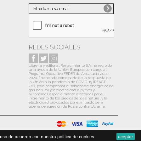
Noviembre
(1)
Octubre
(10)
Septiembre
(10)
Agosto
(6)
Julio
(13)
REDES SOCIALES
Junio
(9)
Librería y editorial Renacimiento S.A. ha recibido
Mayo
(12)
una ayuda de la Unión Europea con cargo al
Programa Operativo FEDER de Andalucía 2014-
Abril
(13)
2020, financiada como parte de la respuesta de
la Unión a la pandemia de COVID-19 (REACT-
Marzo
(13)
UE), para compensar el sobrecoste energético de
gas natural y/o electricidad a pymes y
autónomos especialmente afectados por el
Febrero
(13)
incremento de los precios del gas natural y la
electricidad provocados por el impacto de la
Enero
(14)
guerra de agresión de Rusia contra Ucrania.
2020
(31)
Diciembre
(13)
Noviembre
(1)
uso de acuerdo con nuestra política de cookies.
aceptar