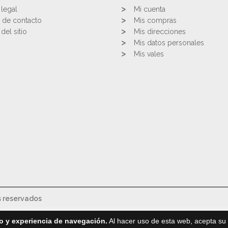
 legal
Mi cuenta
 de contacto
Mis compras
del sitio
Mis direcciones
Mis datos personales
Mis vales
s reservados
o y experiencia de navegación.
Al hacer uso de esta web, acepta su 