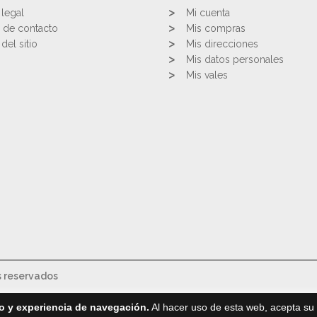
 legal
Mi cuenta
 de contacto
Mis compras
del sitio
Mis direcciones
Mis datos personales
Mis vales
s reservados
o y experiencia de navegación.
Al hacer uso de esta web, acepta su 