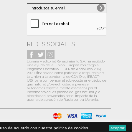
Noviembre
(1)
Octubre
(10)
Septiembre
(10)
Agosto
(6)
Julio
(13)
REDES SOCIALES
Junio
(9)
Librería y editorial Renacimiento S.A. ha recibido
Mayo
(12)
una ayuda de la Unión Europea con cargo al
Programa Operativo FEDER de Andalucía 2014-
Abril
(13)
2020, financiada como parte de la respuesta de
la Unión a la pandemia de COVID-19 (REACT-
Marzo
(13)
UE), para compensar el sobrecoste energético de
gas natural y/o electricidad a pymes y
autónomos especialmente afectados por el
Febrero
(13)
incremento de los precios del gas natural y la
electricidad provocados por el impacto de la
Enero
(14)
guerra de agresión de Rusia contra Ucrania.
2020
(31)
Diciembre
(13)
Noviembre
(1)
uso de acuerdo con nuestra política de cookies.
aceptar