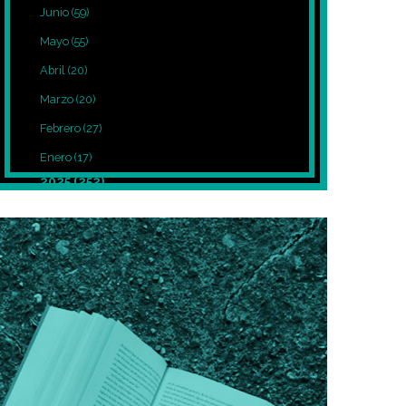
Junio
(59)
Mayo
(55)
Abril
(20)
Marzo
(20)
Febrero
(27)
Enero
(17)
2025
(252)
Diciembre
(39)
Noviembre
(27)
Octubre
(8)
Septiembre
(12)
Agosto
(7)
Julio
(7)
Junio
(5)