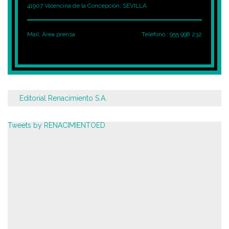
41907 Valencina de la Concepción, SEVILLA
Mail:
Área prensa
Teléfono.: 955 998 232
Editorial Renacimiento S.A.
Tweets by RENACIMIENTOED