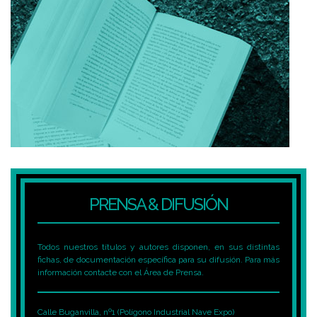
PRENSA & DIFUSIÓN
Todos nuestros títulos y autores disponen, en sus distintas
fichas, de documentación específica para su difusión. Para más
información contacte con el Área de Prensa.
Calle Buganvilla, nº1 (Polígono Industrial Nave Expo)