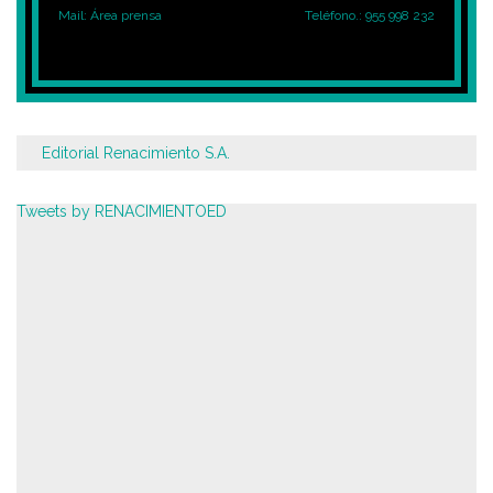
Mail:
Área prensa
Teléfono.: 955 998 232
Editorial Renacimiento S.A.
Tweets by RENACIMIENTOED