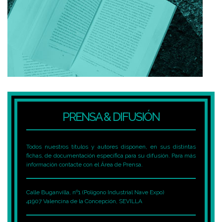
PRENSA & DIFUSIÓN
Todos nuestros títulos y autores disponen, en sus distintas
fichas, de documentación específica para su difusión. Para más
información contacte con el Área de Prensa.
Calle Buganvilla, nº1 (Polígono Industrial Nave Expo)
41907 Valencina de la Concepción, SEVILLA