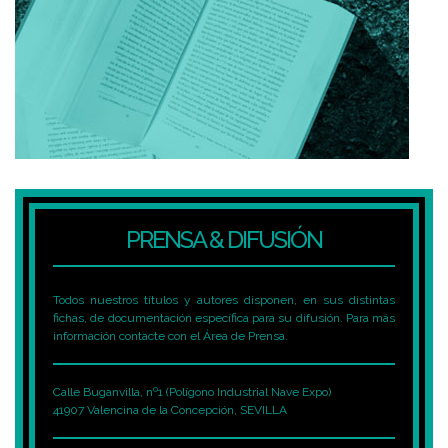
PRENSA & DIFUSIÓN
Todos nuestros títulos y autores disponen, en sus distintas
fichas, de documentación específica para su difusión. Para más
información contacte con el Área de Prensa.
Calle Buganvilla, nº1 (Polígono Industrial Nave Expo)
41907 Valencina de la Concepción, SEVILLA