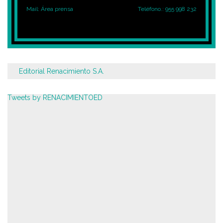
Mail:
Área prensa
Teléfono.: 955 998 232
Editorial Renacimiento S.A.
Tweets by RENACIMIENTOED