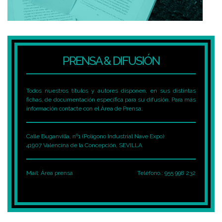
PRENSA & DIFUSIÓN
Todos nuestros títulos y autores disponen, en sus distintas
fichas, de documentación específica para su difusión. Para más
información contacte con el Área de Prensa.
Calle Buganvilla, nº1 (Polígono Industrial Nave Expo)
41907 Valencina de la Concepción, SEVILLA
Mail:
Área prensa
Teléfono.: 955 998 232