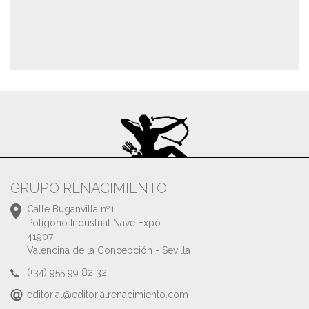
GRUPO RENACIMIENTO
Calle Buganvilla nº1
Polígono Industrial Nave Expo
41907
Valencina de la Concepción - Sevilla
(+34) 955 99 82 32
editorial@editorialrenacimiento.com