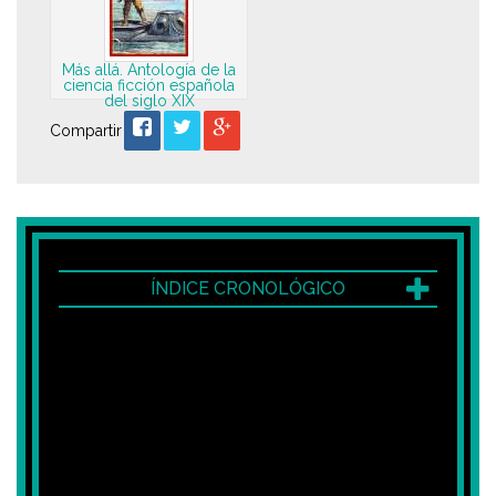
Más allá. Antología de la
ciencia ficción española
del siglo XIX
Compartir
ÍNDICE CRONOLÓGICO