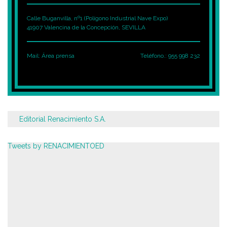
Calle Buganvilla, nº1 (Polígono Industrial Nave Expo)
41907 Valencina de la Concepción, SEVILLA
Mail:
Área prensa
Teléfono.: 955 998 232
Editorial Renacimiento S.A.
Tweets by RENACIMIENTOED