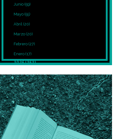
Junio
(59)
Mayo
(55)
Abril
(20)
Marzo
(20)
Febrero
(27)
Enero
(17)
2025
(252)
Diciembre
(39)
Noviembre
(27)
Octubre
(8)
Septiembre
(12)
Agosto
(7)
Julio
(7)
Junio
(5)