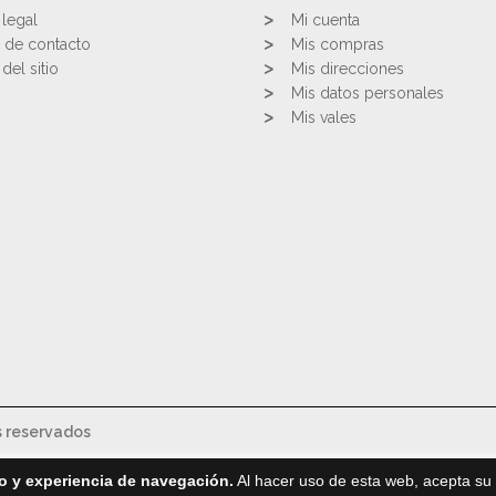
 legal
Mi cuenta
 de contacto
Mis compras
del sitio
Mis direcciones
Mis datos personales
Mis vales
s reservados
o y experiencia de navegación.
Al hacer uso de esta web, acepta su 