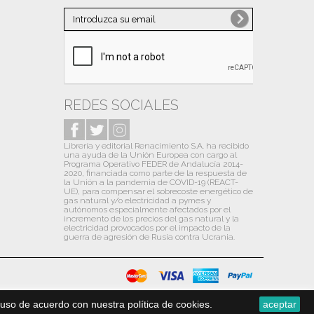
Noviembre
(1)
Octubre
(10)
Septiembre
(10)
Agosto
(6)
Julio
(13)
REDES SOCIALES
Junio
(9)
Librería y editorial Renacimiento S.A. ha recibido
Mayo
(12)
una ayuda de la Unión Europea con cargo al
Programa Operativo FEDER de Andalucía 2014-
Abril
(13)
2020, financiada como parte de la respuesta de
la Unión a la pandemia de COVID-19 (REACT-
Marzo
(13)
UE), para compensar el sobrecoste energético de
gas natural y/o electricidad a pymes y
autónomos especialmente afectados por el
Febrero
(13)
incremento de los precios del gas natural y la
electricidad provocados por el impacto de la
Enero
(14)
guerra de agresión de Rusia contra Ucrania.
2020
(31)
Diciembre
(13)
Noviembre
(1)
uso de acuerdo con nuestra política de cookies.
aceptar