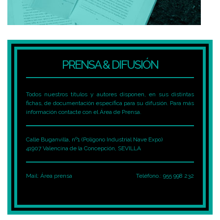
PRENSA & DIFUSIÓN
Todos nuestros títulos y autores disponen, en sus distintas
fichas, de documentación específica para su difusión. Para más
información contacte con el Área de Prensa.
Calle Buganvilla, nº1 (Polígono Industrial Nave Expo)
41907 Valencina de la Concepción, SEVILLA
Mail:
Área prensa
Teléfono.: 955 998 232