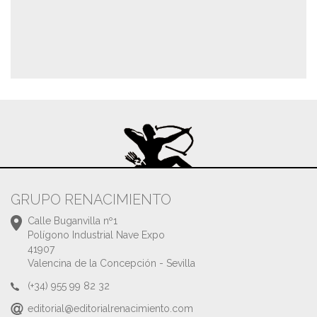
GRUPO RENACIMIENTO
Calle Buganvilla nº1
Polígono Industrial Nave Expo
41907
Valencina de la Concepción - Sevilla
(+34) 955 99 82 32
editorial@editorialrenacimiento.com